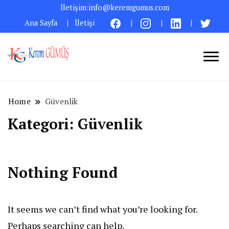
İletişim:
info@keremgumus.com
Ana Sayfa
İletişi
Bilgisayarın Büyülü Dünyasında:
Kerem GÜMÜŞ – Full
Sistem Yönetimi, Yazılımın Gücü ve
Stack Developer
Gündelik Hayatta Kolaylıklar –
Home
Güvenlik
Kişisel Bir Bakış
Kategori:
Güvenlik
Nothing Found
It seems we can’t find what you’re looking for.
Perhaps searching can help.