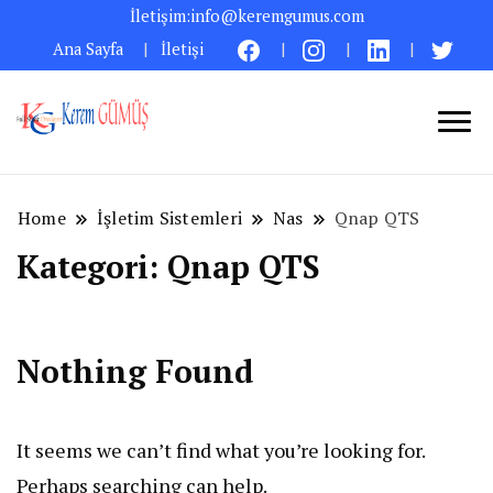
İletişim:
info@keremgumus.com
Ana Sayfa
İletişi
Bilgisayarın Büyülü Dünyasında:
Kerem GÜMÜŞ – Full
Sistem Yönetimi, Yazılımın Gücü ve
Stack Developer
Gündelik Hayatta Kolaylıklar –
Home
İşletim Sistemleri
Nas
Qnap QTS
Kişisel Bir Bakış
Kategori:
Qnap QTS
Nothing Found
It seems we can’t find what you’re looking for.
Perhaps searching can help.