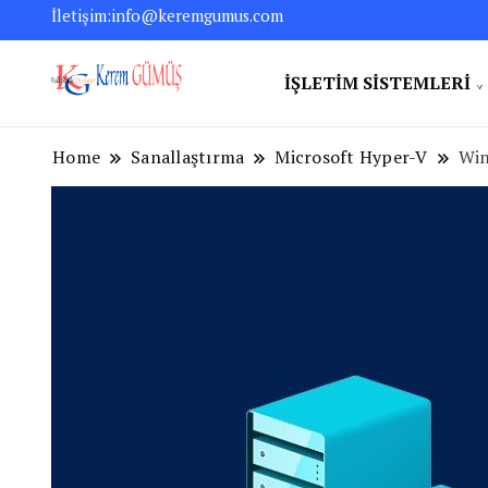
İletişim:
info@keremgumus.com
İŞLETIM SISTEMLERI
Bilgisayarın Büyülü Dünyasında: 
Kerem GÜMÜŞ – Full St
Home
Sanallaştırma
Microsoft Hyper-V
Win