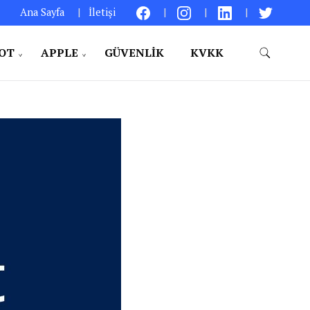
Ana Sayfa
İletişi
IOT
APPLE
GÜVENLIK
KVKK
aylıklar – Kişisel Bir Bakış