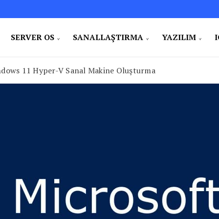
SERVER OS
SANALLAŞTIRMA
YAZILIM
Sistem Yönetimi, Yazılımın Gücü ve Gündelik Hayatta Kol
ack Developer
dows 11 Hyper-V Sanal Makine Oluşturma